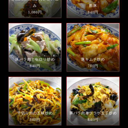
み
酢豚
1,080円
840円
豚バラ肉とセロリ炒め
豚キムチ炒め
840円
780円
千切り肉の五味炒め
豚バラ肉木クラゲ玉子炒め
880円
840円