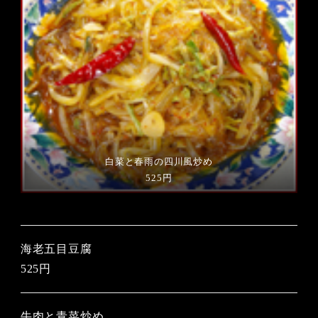
白菜と春雨の四川風炒め
525円
海老五目豆腐
525円
牛肉と青菜炒め