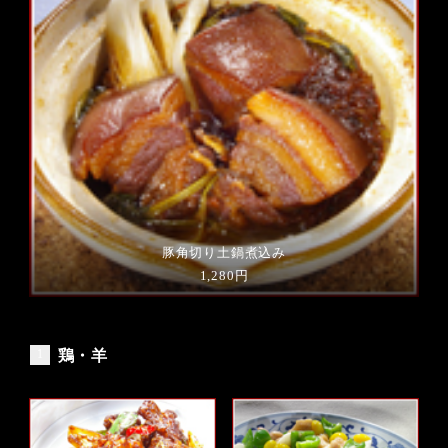
豚角切り土鍋煮込み
1,280円
鶏・羊