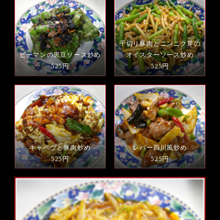
千切り豚肉とニンニク芽の
ピーマンの黒豆ソース炒め
オイスターソース炒め
525円
525円
キャベツと豚肉炒め
レバー四川風炒め
525円
525円