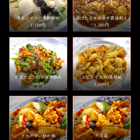
海老とイカの海鮮炒め
揚げたカキのネギ醤油和え
1,130円
1,380円
イカとニラの辛味噌炒め
エビとイカXO醤炒め
980円
1,380円
イカの辛い炒め物
八宝菜