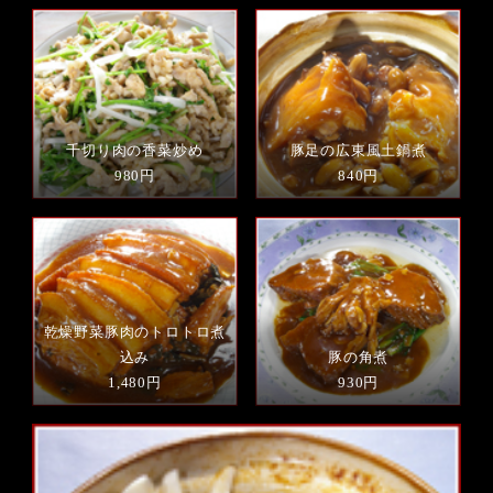
千切り肉の香菜炒め
豚足の広東風土鍋煮
980円
840円
乾燥野菜豚肉のトロトロ煮
込み
豚の角煮
1,480円
930円