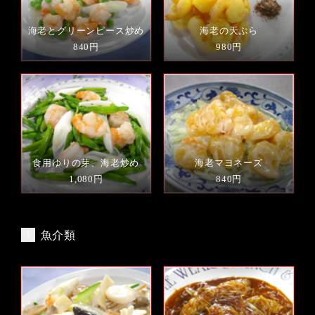
海老とグリーンピース炒め
海老の天ぷら
840円
980円
食用ゆりの芽、海老炒め
海老マヨネーズ
1,080円
840円
魚介類