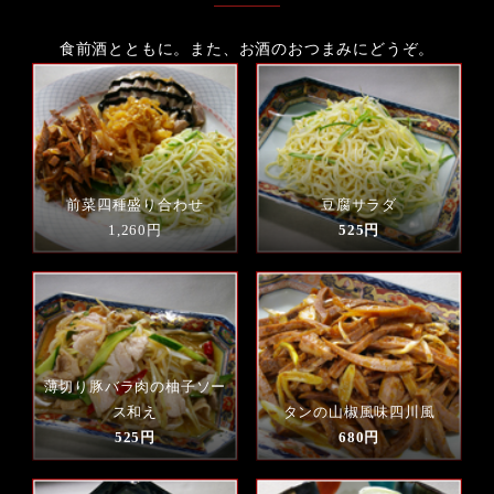
食前酒とともに。また、お酒のおつまみにどうぞ。
前菜四種盛り合わせ
豆腐サラダ
1,260円
525円
薄切り豚バラ肉の柚子ソー
ス和え
タンの山椒風味四川風
525円
680円