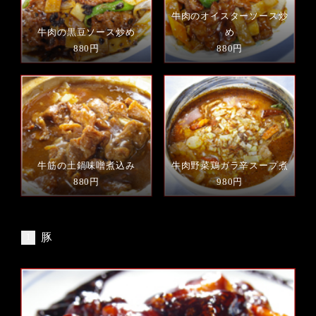
牛肉のオイスターソース炒
牛肉の黒豆ソース炒め
め
880円
880円
牛筋の土鍋味噌煮込み
牛肉野菜鶏ガラ辛スープ煮
880円
980円
豚