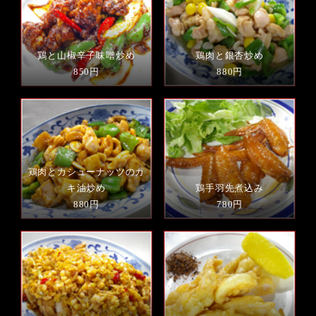
鶏と山椒辛子味噌炒め
鶏肉と銀杏炒め
850円
880円
鶏肉とカシューナッツのカ
キ油炒め
鶏手羽先煮込み
880円
780円