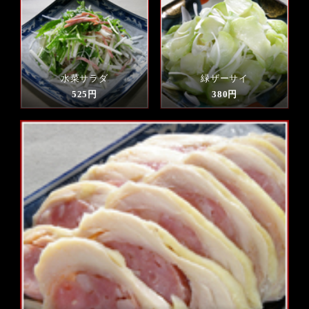
水菜サラダ
緑ザーサイ
525円
380円