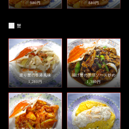
980円
880円
蟹
渡り蟹の香港風味
揚げ蟹の黒豆ソース炒め
1,280円
1,380円