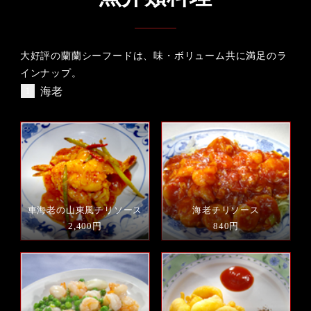
大好評の蘭蘭シーフードは、味・ボリューム共に満足のラ
インナップ。
海老
車海老の山東風チリソース
海老チリソース
2,400円
840円