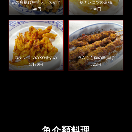
鶏の唐揚げ中華ソースがけ
鶏ナンコツの唐揚
840円
680円
鶏ナンコツのXO醤炒め
ラムもも肉の串揚げ
1,180円
525円
魚介類料理