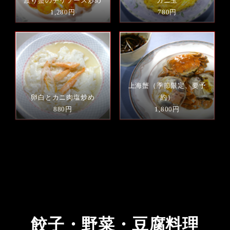
渡り蟹のチリソース炒め
カニ玉
1,280円
780円
上海蟹（季節限定、要予
卵白とカニ肉塩炒め
約）
880円
1,800円
餃子・野菜・豆腐料理